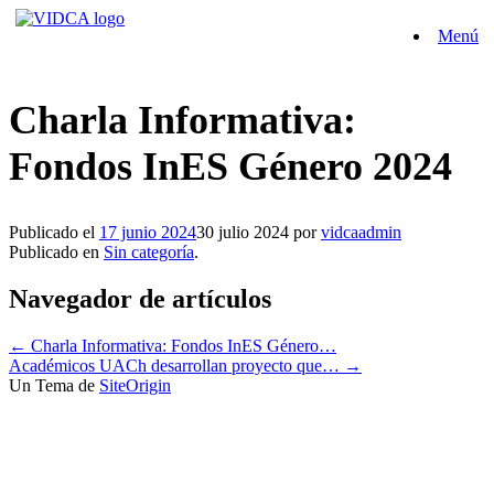
Saltar
Menú
al
contenido
Charla Informativa:
Fondos InES Género 2024
Publicado el
17 junio 2024
30 julio 2024
por
vidcaadmin
Publicado en
Sin categoría
.
Navegador de artículos
←
Charla Informativa: Fondos InES Género…
Académicos UACh desarrollan proyecto que…
→
Un Tema de
SiteOrigin