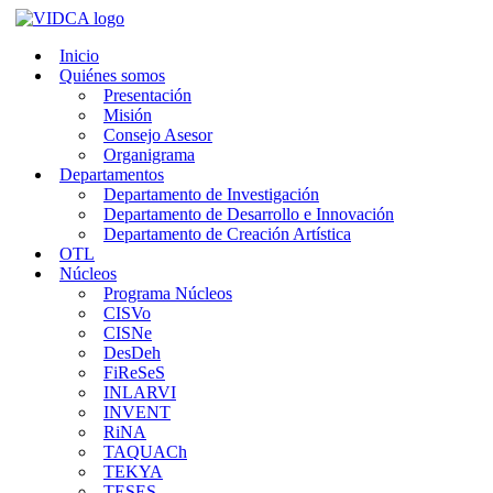
Saltar
al
Inicio
contenido
Quiénes somos
Presentación
Misión
Consejo Asesor
Organigrama
Departamentos
Departamento de Investigación
Departamento de Desarrollo e Innovación
Departamento de Creación Artística
OTL
Núcleos
Programa Núcleos
CISVo
CISNe
DesDeh
FiReSeS
INLARVI
INVENT
RiNA
TAQUACh
TEKYA
TESES