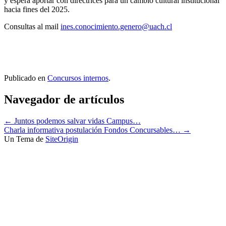
y espera aportar con directrices para un cambio cultural institucional
hacia fines del 2025.
Consultas al mail
ines.conocimiento.genero@uach.cl
Publicado en
Concursos internos
.
Navegador de artículos
←
Juntos podemos salvar vidas Campus…
Charla informativa postulación Fondos Concursables…
→
Un Tema de
SiteOrigin