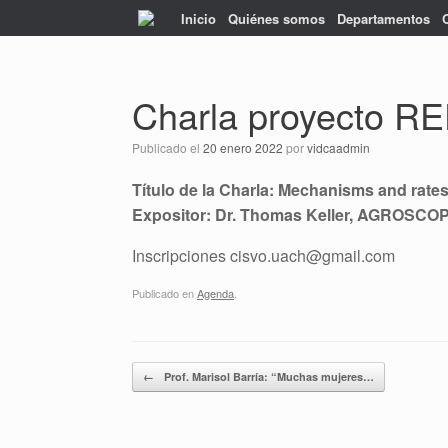
Saltar
Inicio
Quiénes somos
Departamentos
al
contenido
Charla proyecto RE
Publicado el
20 enero 2022
por
vidcaadmin
Título de la Charla: Mechanisms and rates
Expositor: Dr. Thomas Keller, AGROSCO
Inscripciones cisvo.uach@gmail.com
Publicado en
Agenda
.
Navegador de artículos
←
Prof. Marisol Barría: “Muchas mujeres…