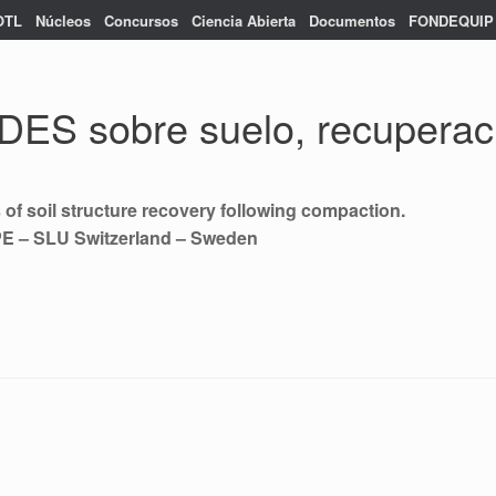
OTL
Núcleos
Concursos
Ciencia Abierta
Documentos
FONDEQUIP
DES sobre suelo, recuperac
 of soil structure recovery following compaction.
PE – SLU Switzerland – Sweden