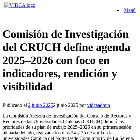
Saltar
Menú
al
contenido
Comisión de Investigación
del CRUCH define agenda
2025–2026 con foco en
indicadores, rendición y
visibilidad
Publicado el
2 junio 2025
2 junio 2025
por
vidcaadmin
La Comisión Asesora de Investigación del Consejo de Rectoras y
Rectores de las Universidades Chilenas (CRUCH) definió las
prioridades de su plan de trabajo 2025–2026 en su primera sesión
plenaria del año, realizada los días 24 y 25 de abril en las
universidades Católica del Norte (sede Coquimbo) y de La Serena,