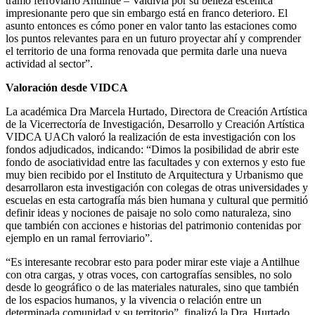
tramo ferroviario Antilhue – Valdivia por su belleza escénica
impresionante pero que sin embargo está en franco deterioro. El
asunto entonces es cómo poner en valor tanto las estaciones como
los puntos relevantes para en un futuro proyectar ahí y comprender
el territorio de una forma renovada que permita darle una nueva
actividad al sector”.
Valoración desde VIDCA
La académica Dra Marcela Hurtado, Directora de Creación Artística
de la Vicerrectoría de Investigación, Desarrollo y Creación Artística
VIDCA UACh valoró la realización de esta investigación con los
fondos adjudicados, indicando: “Dimos la posibilidad de abrir este
fondo de asociatividad entre las facultades y con externos y esto fue
muy bien recibido por el Instituto de Arquitectura y Urbanismo que
desarrollaron esta investigación con colegas de otras universidades y
escuelas en esta cartografía más bien humana y cultural que permitió
definir ideas y nociones de paisaje no solo como naturaleza, sino
que también con acciones e historias del patrimonio contenidas por
ejemplo en un ramal ferroviario”.
“Es interesante recobrar esto para poder mirar este viaje a Antilhue
con otra cargas, y otras voces, con cartografías sensibles, no solo
desde lo geográfico o de las materiales naturales, sino que también
de los espacios humanos, y la vivencia o relación entre un
determinada comunidad y su territorio”, finalizó la Dra. Hurtado.