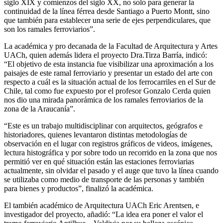
siglo XIX y comienzos del siglo XX, no solo para generar la
continuidad de la línea férrea desde Santiago a Puerto Montt, sino
que también para establecer una serie de ejes perpendiculares, que
son los ramales ferroviarios”.
La académica y pro decanada de la Facultad de Arquitectura y Artes
UACh, quien además lidera el proyecto Dra.Tirza Barría, indicó:
“El objetivo de esta instancia fue visibilizar una aproximación a los
paisajes de este ramal ferroviario y presentar un estado del arte con
respecto a cuál es la situación actual de los ferrocarriles en el Sur de
Chile, tal como fue expuesto por el profesor Gonzalo Cerda quien
nos dio una mirada panorámica de los ramales ferroviarios de la
zona de la Araucanía”.
“Este es un trabajo multidisciplinar con arquitectos, geógrafos e
historiadores, quienes levantaron distintas metodologías de
observación en el lugar con registros gráficos de videos, imágenes,
lectura histográfica y por sobre todo un recorrido en la zona que nos
permitió ver en qué situación están las estaciones ferroviarias
actualmente, sin olvidar el pasado y el auge que tuvo la línea cuando
se utilizaba como medio de transporte de las personas y también
para bienes y productos”, finalizó la académica.
El también académico de Arquitectura UACh Eric Arentsen, e
investigador del proyecto, añadió: “La idea era poner el valor el