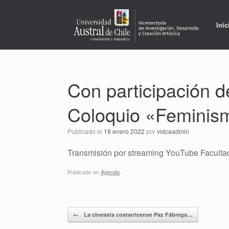
Saltar
al
contenido
Inic
Con participación de
Coloquio «Feminism
Publicado el
18 enero 2022
por
vidcaadmin
Transmisión por streaming YouTube Facultad
Publicado en
Agenda
.
Navegador de artículos
←
La cineasta costarricense Paz Fábrega…