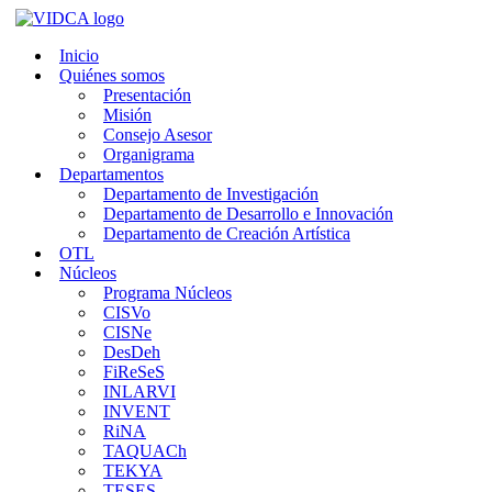
Saltar
al
Inicio
contenido
Quiénes somos
Presentación
Misión
Consejo Asesor
Organigrama
Departamentos
Departamento de Investigación
Departamento de Desarrollo e Innovación
Departamento de Creación Artística
OTL
Núcleos
Programa Núcleos
CISVo
CISNe
DesDeh
FiReSeS
INLARVI
INVENT
RiNA
TAQUACh
TEKYA
TESES