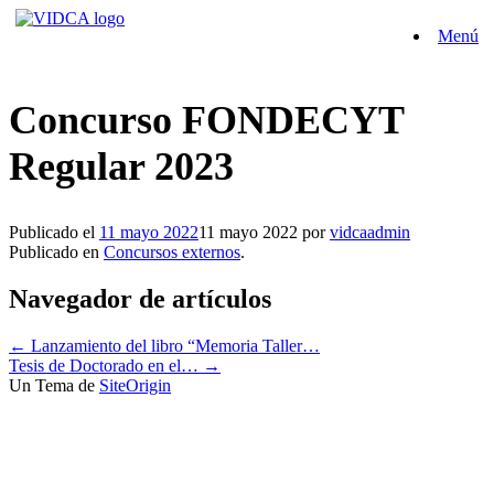
Saltar
Menú
al
contenido
Concurso FONDECYT
Regular 2023
Publicado el
11 mayo 2022
11 mayo 2022
por
vidcaadmin
Publicado en
Concursos externos
.
Navegador de artículos
←
Lanzamiento del libro “Memoria Taller…
Tesis de Doctorado en el…
→
Un Tema de
SiteOrigin