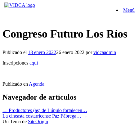
Saltar
Menú
al
contenido
Congreso Futuro Los Ríos
Publicado el
18 enero 2022
26 enero 2022
por
vidcaadmin
Inscripciones
aquí
Publicado en
Agenda
.
Navegador de artículos
←
Productores (as) de Lúpulo fortalecen…
La cineasta costarricense Paz Fábrega…
→
Un Tema de
SiteOrigin