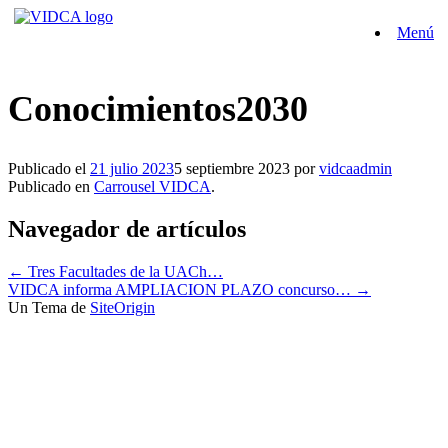
Saltar
Menú
al
contenido
Conocimientos2030
Publicado el
21 julio 2023
5 septiembre 2023
por
vidcaadmin
Publicado en
Carrousel VIDCA
.
Navegador de artículos
←
Tres Facultades de la UACh…
VIDCA informa AMPLIACION PLAZO concurso…
→
Un Tema de
SiteOrigin