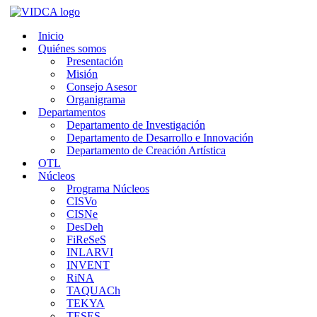
Saltar
al
Inicio
contenido
Quiénes somos
Presentación
Misión
Consejo Asesor
Organigrama
Departamentos
Departamento de Investigación
Departamento de Desarrollo e Innovación
Departamento de Creación Artística
OTL
Núcleos
Programa Núcleos
CISVo
CISNe
DesDeh
FiReSeS
INLARVI
INVENT
RiNA
TAQUACh
TEKYA
TESES