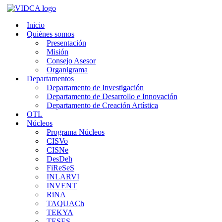
Saltar
al
Inicio
contenido
Quiénes somos
Presentación
Misión
Consejo Asesor
Organigrama
Departamentos
Departamento de Investigación
Departamento de Desarrollo e Innovación
Departamento de Creación Artística
OTL
Núcleos
Programa Núcleos
CISVo
CISNe
DesDeh
FiReSeS
INLARVI
INVENT
RiNA
TAQUACh
TEKYA
TESES