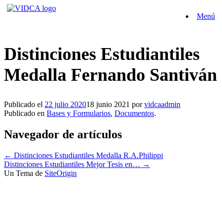
Saltar
Menú
al
contenido
Distinciones Estudiantiles
Medalla Fernando Santiván
Publicado el
22 julio 2020
18 junio 2021
por
vidcaadmin
Publicado en
Bases y Formularios
,
Documentos
.
Navegador de artículos
←
Distinciones Estudiantiles Medalla R.A.Philippi
Distinciones Estudiantiles Mejor Tesis en…
→
Un Tema de
SiteOrigin