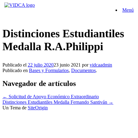
Saltar
Menú
al
contenido
Distinciones Estudiantiles
Medalla R.A.Philippi
Publicado el
22 julio 2020
23 junio 2021
por
vidcaadmin
Publicado en
Bases y Formularios
,
Documentos
.
Navegador de artículos
←
Solicitud de Apoyo Económico Extraordinario
Distinciones Estudiantiles Medalla Fernando Santiván
→
Un Tema de
SiteOrigin