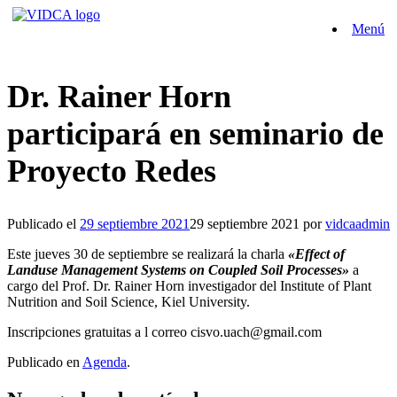
Saltar
Menú
al
contenido
Dr. Rainer Horn
participará en seminario de
Proyecto Redes
Publicado el
29 septiembre 2021
29 septiembre 2021
por
vidcaadmin
Este jueves 30 de septiembre se realizará la charla
«Effect of
Landuse Management Systems on Coupled Soil Processes»
a
cargo del Prof. Dr. Rainer Horn investigador del Institute of Plant
Nutrition and Soil Science, Kiel University.
Inscripciones gratuitas a l correo cisvo.uach@gmail.com
Publicado en
Agenda
.