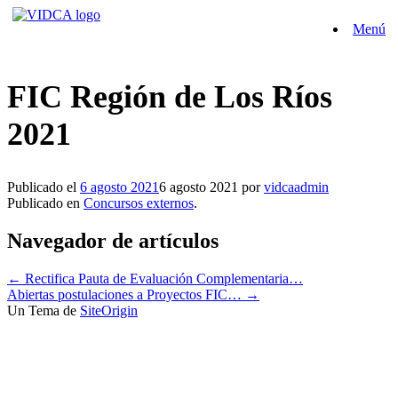
Saltar
Menú
al
contenido
FIC Región de Los Ríos
2021
Publicado el
6 agosto 2021
6 agosto 2021
por
vidcaadmin
Publicado en
Concursos externos
.
Navegador de artículos
←
Rectifica Pauta de Evaluación Complementaria…
Abiertas postulaciones a Proyectos FIC…
→
Un Tema de
SiteOrigin