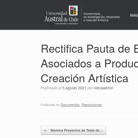
Saltar
al
contenido
Inic
Rectifica Pauta de
Asociados a Product
Creación Artística
Publicado el
5 agosto 2021
por
vidcaadmin
Publicado en
Documentos
,
Resoluciones
.
Navegador de artículos
←
Nómina Proyectos de Tesis de…