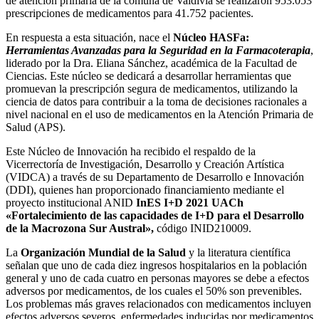
de atención primaria de la comuna de Valdivia se realizaron 953.053
prescripciones de medicamentos para 41.752 pacientes.
En respuesta a esta situación, nace el
Núcleo HASFa:
Herramientas Avanzadas para la Seguridad en la Farmacoterapia
,
liderado por la Dra. Eliana Sánchez, académica de la Facultad de
Ciencias. Este núcleo se dedicará a desarrollar herramientas que
promuevan la prescripción segura de medicamentos, utilizando la
ciencia de datos para contribuir a la toma de decisiones racionales a
nivel nacional en el uso de medicamentos en la Atención Primaria de
Salud (APS).
Este Núcleo de Innovación ha recibido el respaldo de la
Vicerrectoría de Investigación, Desarrollo y Creación Artística
(VIDCA) a través de su Departamento de Desarrollo e Innovación
(DDI), quienes han proporcionado financiamiento mediante el
proyecto institucional ANID
InES I+D 2021 UACh
«Fortalecimiento de las capacidades de I+D para el Desarrollo
de la Macrozona Sur Austral»,
código INID210009.
La
Organización Mundial de la Salud
y la literatura científica
señalan que uno de cada diez ingresos hospitalarios en la población
general y uno de cada cuatro en personas mayores se debe a efectos
adversos por medicamentos, de los cuales el 50% son prevenibles.
Los problemas más graves relacionados con medicamentos incluyen
efectos adversos severos, enfermedades inducidas por medicamentos