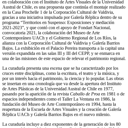
en colaboración con el Instituto de Artes Visuales de la Universidad
Austral de Chile, es una propuesta que continúa el montaje realizado
en la Casa Prochelle 1 de la Corporación Cultural de Valdivia,
gracias a una iniciativa impulsada por Galería Réplica dentro de su
programa “Territorios en Suspenso: Exposiciones y mediación
2021-2023”, y que contó con el apoyo de Fondart Nacional,
convocatoria 2021, la colaboración del Museo de Arte
Contemporáneo UACh y el Gobierno Regional de Los Ríos, la
alianza con la Corporación Cultural de Valdivia y Galería Barrios
Bajos. La exhibición en el Palacio Pereira transporta a la capital una
versión expandida en las salas III y III del CEPP, y se enmarca en
una de las misiones de este espacio de relevar el patrimonio regional.
La curaduría presenta una escena que se ha caracterizado por los
cruces entre disciplinas, como la escritura, el teatro y la música, y
por un interés hacia el patrimonio, la ciencia y lo popular. Las obras
se insertan en una cronología que va desde la apertura del Instituto
de Artes Plásticas de la Universidad Austral de Chile en 1977,
pasando por la aparición de la revista
Caballo de Proa
en 1981 o de
espacios independientes como el Taller La Ventana en 1986, la
fundación del Museo de Arte Contemporáneo en 1994, hasta la
reapertura de la Escuela de Artes Visuales y la creación de Galería
Réplica UACh y Galería Barrios Bajos en el nuevo milenio.
La curaduría incluye a diez exponentes de la generación de los 80