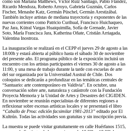
como son Mariana Matthews, Víctor Ruiz Santiago, Pablo Flández,
Ricardo Mendoza, Roberto Arroyo, Gabriela Guzmán, Carlos
Fischer, Menashe Katz, Germán Püschel, Germán Arestizábal.
También incluye artistas de mediana trayectoria y exponentes de las
nuevas corrientes como Patricio Curihual, Francisco Huichaqueo,
Paz Jara, Kütral Vargas Huaiquimilla, Sofía de Grenade, Javier
Soto, María Francisca Jara, Katherina Oñate, Cristián Arriagada,
Valentina Inostroza.
La inauguración se realizará en el CEPP el jueves 29 de agosto a las
18:00h y estará abierta al público hasta el sábado 30 de noviembre
del presente año. El programa público de la exposición incluirá un
encuentro con los artistas participantes el viernes 30 de agosto a las
11:00, y una mesa de trabajo durante la tarde con escuelas de arte
del sur organizada por la Universidad Austral de Chile. Dos
coloquios se dedicarán a profundizar en las temáticas centrales de
“Santuario: arte contemporáneo en Valdivia”. En octubre, una
conversación sobre arte, naturaleza y catástrofe con la Fundación
Proyecta Memoria y la Unidad de Artes y Desastres del CIGIDEN.
En noviembre se reunirán especialistas de diferentes regiones a
reflexionar sobre escenas artísticas locales y se presentará el libro
“Caballo de Proa: edición facsimilar 1981-2013”
editado por El
Kultrún. Todas las actividades son gratuitas y sin inscripción previa.
La muestra se puede visitar gratuitamente en calle Huérfanos 1515,