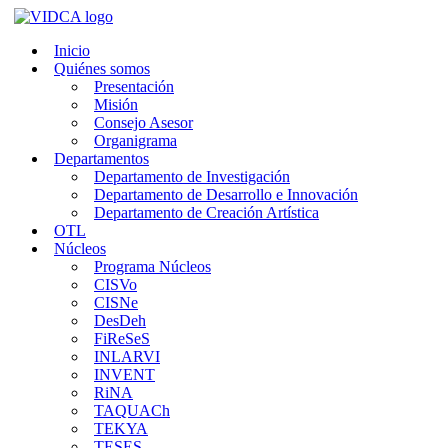
Saltar
al
Inicio
contenido
Quiénes somos
Presentación
Misión
Consejo Asesor
Organigrama
Departamentos
Departamento de Investigación
Departamento de Desarrollo e Innovación
Departamento de Creación Artística
OTL
Núcleos
Programa Núcleos
CISVo
CISNe
DesDeh
FiReSeS
INLARVI
INVENT
RiNA
TAQUACh
TEKYA
TESES