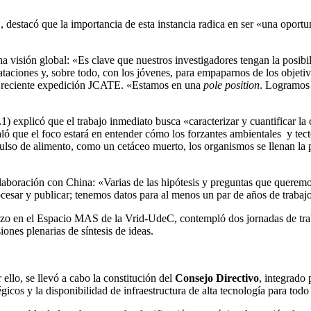
, destacó que la importancia de esta instancia radica en ser «una oportun
na visión global: «Es clave que nuestros investigadores tengan la posibi
ciones y, sobre todo, con los jóvenes, para empaparnos de los objetivo
 la reciente expedición JCATE. «Estamos en una
pole position
. Logramos 
1) explicó que el trabajo inmediato busca «caracterizar y cuantificar l
ló que el foco estará en entender cómo los forzantes ambientales y tec
ulso de alimento, como un cetáceo muerto, los organismos se llenan la 
colaboración con China: «Varias de las hipótesis y preguntas que quere
sar y publicar; tenemos datos para al menos un par de años de trabajo i
o en el Espacio MAS de la Vrid-UdeC, contempló dos jornadas de trabajo
ones plenarias de síntesis de ideas.
ello, se llevó a cabo la constitución del
Consejo Directivo
, integrado 
gicos y la disponibilidad de infraestructura de alta tecnología para todo