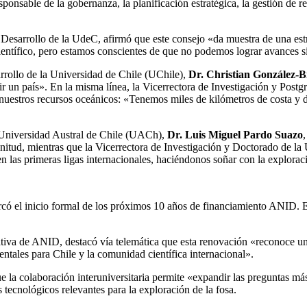
esponsable de la gobernanza, la planificación estratégica, la gestión de
y Desarrollo de la UdeC, afirmó que este consejo «da muestra de una estr
científico, pero estamos conscientes de que no podemos lograr avances s
arrollo de la Universidad de Chile (UChile),
Dr. Christian González-Bi
uir un país». En la misma línea, la Vicerrectora de Investigación y Pos
 nuestros recursos oceánicos: «Tenemos miles de kilómetros de costa y 
la Universidad Austral de Chile (UACh),
Dr. Luis Miguel Pardo Suazo
agnitud, mientras que la Vicerrectora de Investigación y Doctorado de
n las primeras ligas internacionales, haciéndonos soñar con la explorac
arcó el inicio formal de los próximos 10 años de financiamiento ANID. 
iativa de ANID, destacó vía telemática que esta renovación «reconoce un
ntales para Chile y la comunidad científica internacional».
ue la colaboración interuniversitaria permite «expandir las preguntas más
tecnológicos relevantes para la exploración de la fosa.