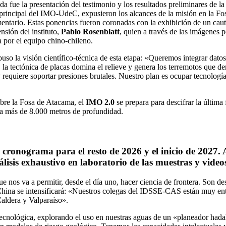
a fue la presentación del testimonio y los resultados preliminares de l
 principal del IMO-UdeC, expusieron los alcances de la misión en la Fo
mentario. Estas ponencias fueron coronadas con la exhibición de un caut
nsión del instituto,
Pablo Rosenblatt
, quien a través de las imágenes 
 por el equipo chino-chileno.
puso la visión científico-técnica de esta etapa: «Queremos integrar datos
 la tectónica de placas domina el relieve y genera los terremotos que d
 requiere soportar presiones brutales. Nuestro plan es ocupar tecnolog
sobre la Fosa de Atacama, el
IMO 2.0
se prepara para descifrar la última 
 a más de 8.000 metros de profundidad.
 cronograma para el resto de 2026 y el inicio de 2027. A
lisis exhaustivo en laboratorio de las muestras y vide
 nos va a permitir, desde el día uno, hacer ciencia de frontera. Son d
hina se intensificará: «Nuestros colegas del IDSSE-CAS están muy entu
 Caldera y Valparaíso».
tecnológica, explorando el uso en nuestras aguas de un «planeador had