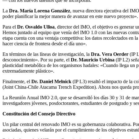
— con los nuevos talentos que se incorporan.
La
Dra. María Lorena González
, nueva directora ejecutiva del IMO
poder planificar la mejor manera de avanzar en este nuevo proyecto».
Para el
Dr. Osvaldo Ulloa
, director del IMO, el objetivo es generar u
Hemos juntado al equipo que venía del IMO 1.0 con las nuevas contrata
etapa cuenta con una ventaja competitiva: los datos recolectados en
hacer ciencia de frontera desde el día uno».
En términos de las líneas de investigación, la
Dra. Vera Oerder
(IP L
desconocimiento». Por su parte, el
Dr. Mauricio Urbina
(IP L2) seña
plasticidad metabólica de los organismos hadales: «Cuando llega un p
extremadamente plástico».
Finalmente, el
Dr. Daniel Melnick
(IP L3) resaltó el impacto de la 
(Joint China-Chile Atacama Trench Expedition). Ahora nos queda proce
La Reunión Anual IMO 2.0, que se desarrolló los días 30 y 31 de marz
investigadores jóvenes, posdoctorantes, estudiantes de postgrado y sesi
Constitución del Consejo Directivo
Un pilar central del renovado IMO es su gobernanza colaborativa. Por 
asociadas, quienes velarán por el cumplimiento de los objetivos estraté