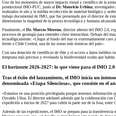
Uno de los momentos de mayor impacto visual y científico de la jornad
postdoctoral IMO-PUC, junto al
Dr. Mauricio Urbina
, investigador
realizados
in situ
y la inédita recolección de material biológico y sedi
trabajo documental de IMO, que fue presentado por el director de exte
dimensionar la magnitud de la proeza tecnológica y humana alcanzada
Finalmente, el
Dr. Marcos Moreno
, director alterno del IMO 2.0, ex
procesos de geología para entender cómo interactúan. Debajo del mar,
tecnológicamente: «Llegar al fondo del mar es extremadamente caro y
frente a Chile Central, una de las zonas más sísmicas del país».
Con una dotación de científicos de élite y el acceso a datos inéditos 
temprana más precisos y revelando la biodiversidad oculta que habita
El horizonte 2026-2027: lo que viene para el IMO 2.0
Tras el éxito del lanzamiento, el IMO inicia un intenso
denominada «Etapa Silenciosa», que consiste en el aná
«Estamos en una posición privilegiada porque tenemos información que
Osvaldo Ulloa. El director adelantó además que la colaboración con C
expedición a inicios de 2027 para cubrir la parte sur de la fosa, entre
Además de las expediciones, el IMO se prepara para la transferencia 