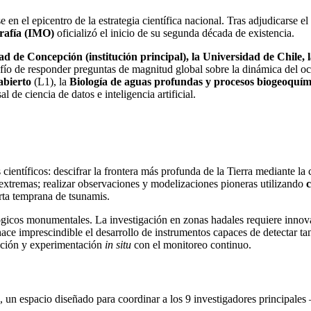
 en el epicentro de la estrategia científica nacional. Tras adjudicarse 
grafía (IMO)
oficializó el inicio de su segunda década de existencia.
d de Concepción (institución principal), la Universidad de Chile, 
safío de responder preguntas de magnitud global sobre la dinámica del o
abierto
(L1), la
Biología de aguas profundas y procesos biogeoquím
 de ciencia de datos e inteligencia artificial.
entíficos: descifrar la frontera más profunda de la Tierra mediante la 
 extremas; realizar observaciones y modelizaciones pioneras utilizando
c
erta temprana de tsunamis.
ógicos monumentales. La investigación en zonas hadales requiere innovar
 hace imprescindible el desarrollo de instrumentos capaces de detecta
ación y experimentación
in situ
con el monitoreo continuo.
, un espacio diseñado para coordinar a los 9 investigadores principales