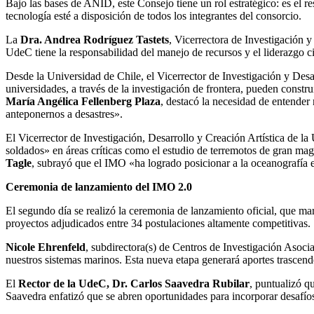
Bajo las bases de ANID, este Consejo tiene un rol estratégico: es el r
tecnología esté a disposición de todos los integrantes del consorcio.
La
Dra. Andrea Rodríguez Tastets
, Vicerrectora de Investigación 
UdeC tiene la responsabilidad del manejo de recursos y el liderazgo 
Desde la Universidad de Chile, el Vicerrector de Investigación y Des
universidades, a través de la investigación de frontera, pueden constr
María Angélica Fellenberg Plaza
, destacó la necesidad de entender
anteponernos a desastres».
El Vicerrector de Investigación, Desarrollo y Creación Artística de 
soldados» en áreas críticas como el estudio de terremotos de gran m
Tagle
, subrayó que el IMO «ha logrado posicionar a la oceanografía e
Ceremonia de lanzamiento del IMO 2.0
El segundo día se realizó la ceremonia de lanzamiento oficial, que m
proyectos adjudicados entre 34 postulaciones altamente competitivas.
Nicole Ehrenfeld
, subdirectora(s) de Centros de Investigación Asoc
nuestros sistemas marinos. Esta nueva etapa generará aportes trascende
El
Rector de la UdeC, Dr. Carlos Saavedra Rubilar
, puntualizó q
Saavedra enfatizó que se abren oportunidades para incorporar desafíos 