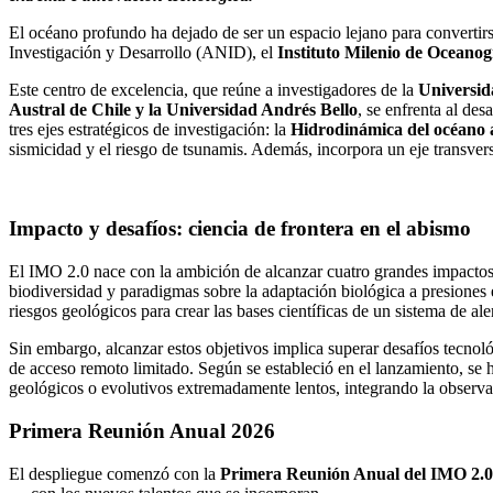
El océano profundo ha dejado de ser un espacio lejano para convertirse
Investigación y Desarrollo (ANID), el
Instituto Milenio de Oceano
Este centro de excelencia, que reúne a investigadores de la
Universida
Austral de Chile y la Universidad Andrés Bello
, se enfrenta al de
tres ejes estratégicos de investigación: la
Hidrodinámica del océano 
sismicidad y el riesgo de tsunamis. Además, incorpora un eje transversal
Impacto y desafíos: ciencia de frontera en el abismo
El IMO 2.0 nace con la ambición de alcanzar cuatro grandes impactos ci
biodiversidad y paradigmas sobre la adaptación biológica a presiones
riesgos geológicos para crear las bases científicas de un sistema de al
Sin embargo, alcanzar estos objetivos implica superar desafíos tecnol
de acceso remoto limitado. Según se estableció en el lanzamiento, se
geológicos o evolutivos extremadamente lentos, integrando la observ
Primera Reunión Anual 2026
El despliegue comenzó con la
Primera Reunión Anual del IMO 2.0