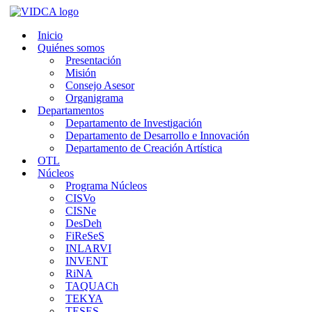
Saltar
al
Inicio
contenido
Quiénes somos
Presentación
Misión
Consejo Asesor
Organigrama
Departamentos
Departamento de Investigación
Departamento de Desarrollo e Innovación
Departamento de Creación Artística
OTL
Núcleos
Programa Núcleos
CISVo
CISNe
DesDeh
FiReSeS
INLARVI
INVENT
RiNA
TAQUACh
TEKYA
TESES