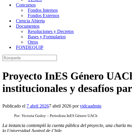
Concursos
Fondos Internos
Fondos Externos
Ciencia Abierta
Documentos
Resoluciones y Decretos
Bases y Formularios
Otros
FONDEQUIP
Buscar:
Proyecto InES Género UACh c
institucionales y desafíos pa
Publicado el
7 abril 2026
7 abril 2026
por
vidcaadmin
Por: Victoria Godoy – Periodista InES Género UACh
La instancia contempló la cuenta pública del proyecto, una charla ma
la Universidad Austral de Chile.