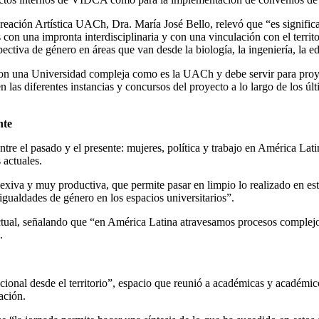
eación Artística UACh, Dra. María José Bello, relevó que “es significat
 una impronta interdisciplinaria y con una vinculación con el territori
ctiva de género en áreas que van desde la biología, la ingeniería, la ed
 con una Universidad compleja como es la UACh y debe servir para proy
n las diferentes instancias y concursos del proyecto a lo largo de los úl
nte
re el pasado y el presente: mujeres, política y trabajo en América Latin
 actuales.
lexiva y muy productiva, que permite pasar en limpio lo realizado en est
igualdades de género en los espacios universitarios”.
actual, señalando que “en América Latina atravesamos procesos complejo
.
ional desde el territorio”, espacio que reunió a académicas y académicos
ación.