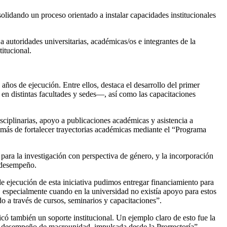
idando un proceso orientado a instalar capacidades institucionales
 autoridades universitarias, académicas/os e integrantes de la
itucional.
años de ejecución. Entre ellos, destaca el desarrollo del primer
n distintas facultades y sedes—, así como las capacitaciones
ciplinarias, apoyo a publicaciones académicas y asistencia a
además de fortalecer trayectorias académicas mediante el “Programa
para la investigación con perspectiva de género, y la incorporación
e desempeño.
de ejecución de esta iniciativa pudimos entregar financiamiento para
s, especialmente cuando en la universidad no existía apoyo para estos
 a través de cursos, seminarios y capacitaciones”.
 también un soporte institucional. Un ejemplo claro de esto fue la
e desempeño de macrounidad, impulsada desde la Prorrectoría”.