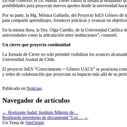
En este contexto, el Dr. Martín Torres valoró la instancia señalando qu
posibilidades para proyectar nuevos aportes desde la universidad hacia
Por su parte, la Mg. Mónica Gallardo, del Proyecto InES Género de la
para compartir aprendizajes, fortalecer prácticas y avanzar en objetivo
En la misma línea, la Dra. Olga Carrillo, de la Universidad Católica de
universidades como la articulación entre instituciones”, comentó.
Un cierre que proyecta continuidad
La Jornada de Cierre no solo permitió visibilizar los avances alcanzado
Universidad Austral de Chile.
El proyecto InES “Conocimiento + Género UACh” se posiciona como una
y redes de colaboración que proyectan su impacto más allá de su peri
Publicado en
Noticias
.
Navegador de artículos
←
Horizonte hadal: Instituto Milenio de…
Realizarán preestreno de documental “Los…
→
Un Tema de
SiteOrigin