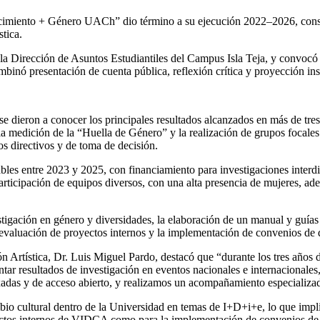
cimiento + Género UACh” dio término a su ejecución 2022–2026, consol
stica.
 la Dirección de Asuntos Estudiantiles del Campus Isla Teja, y convocó a
binó presentación de cuenta pública, reflexión crítica y proyección inst
e dieron a conocer los principales resultados alcanzados en más de tres 
dición de la “Huella de Género” y la realización de grupos focales e
os directivos y de toma de decisión.
les entre 2023 y 2025, con financiamiento para investigaciones interdis
 participación de equipos diversos, con una alta presencia de mujeres, 
stigación en género y diversidades, la elaboración de un manual y guías 
la evaluación de proyectos internos y la implementación de convenios d
ón Artística, Dr. Luis Miguel Pardo, destacó que “durante los tres años 
entar resultados de investigación en eventos nacionales e internacionale
das y de acceso abierto, y realizamos un acompañamiento especializado
cultural dentro de la Universidad en temas de I+D+i+e, lo que implicó
oyectos internos de VIDCA como para la implementación de convenios d