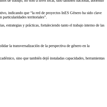
años de trabajo, no solo a nivel local, sino también nacional, abriendo
ativo, indicando que “la red de proyectos InES Género ha sido clave
 particularidades territoriales”.
 estrategias y prácticas, fortaleciendo tanto el trabajo interno de las
lidar la transversalización de la perspectiva de género en la
adémico, sino que también dejó instaladas capacidades, herramientas