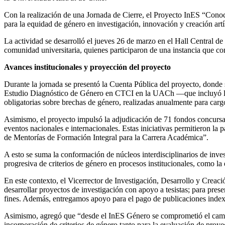
Con la realización de una Jornada de Cierre, el Proyecto InES “Cono
para la equidad de género en investigación, innovación y creación artí
La actividad se desarrolló el jueves 26 de marzo en el Hall Central de
comunidad universitaria, quienes participaron de una instancia que com
Avances institucionales y proyección del proyecto
Durante la jornada se presentó la Cuenta Pública del proyecto, donde s
Estudio Diagnóstico de Género en CTCI en la UACh —que incluyó la me
obligatorias sobre brechas de género, realizadas anualmente para carg
Asimismo, el proyecto impulsó la adjudicación de 71 fondos concursab
eventos nacionales e internacionales. Estas iniciativas permitieron la
de Mentorías de Formación Integral para la Carrera Académica”.
A esto se suma la conformación de núcleos interdisciplinarios de inve
progresiva de criterios de género en procesos institucionales, como 
En este contexto, el Vicerrector de Investigación, Desarrollo y Creaci
desarrollar proyectos de investigación con apoyo a tesistas; para pres
fines. Además, entregamos apoyo para el pago de publicaciones indexa
Asimismo, agregó que “desde el InES Género se comprometió el cambio 
incorporación de criterios de género tanto para la evaluación de pr