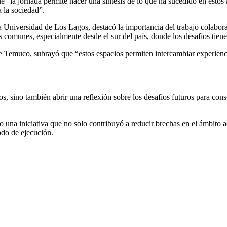
e “la jornada permite hacer una síntesis de lo que ha sucedido en estos 
 la sociedad”.
 Universidad de Los Lagos, destacó la importancia del trabajo colabor
s comunes, especialmente desde el sur del país, donde los desafíos tienen
 Temuco, subrayó que “estos espacios permiten intercambiar experiencias,
s, sino también abrir una reflexión sobre los desafíos futuros para conso
 iniciativa que no solo contribuyó a reducir brechas en el ámbito ac
odo de ejecución.