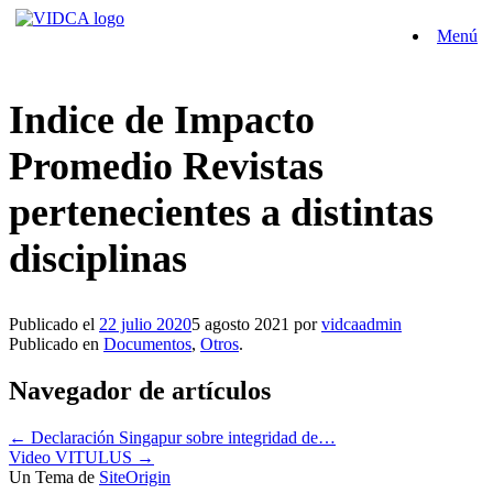
Saltar
Menú
al
contenido
Indice de Impacto
Promedio Revistas
pertenecientes a distintas
disciplinas
Publicado el
22 julio 2020
5 agosto 2021
por
vidcaadmin
Publicado en
Documentos
,
Otros
.
Navegador de artículos
←
Declaración Singapur sobre integridad de…
Video VITULUS
→
Un Tema de
SiteOrigin