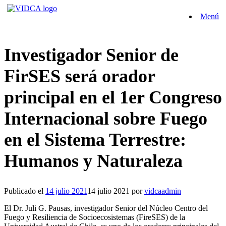
Saltar
Menú
al
contenido
Investigador Senior de
FirSES será orador
principal en el 1er Congreso
Internacional sobre Fuego
en el Sistema Terrestre:
Humanos y Naturaleza
Publicado el
14 julio 2021
14 julio 2021
por
vidcaadmin
El Dr. Juli G. Pausas, investigador Senior del Núcleo Centro del
Fuego y Resiliencia de Socioecosistemas (FireSES) de la