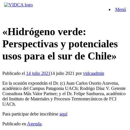
Saltar
Menú
al
contenido
«Hidrógeno verde:
Perspectivas y potenciales
usos para el sur de Chile»
Publicado el
14 julio 2021
14 julio 2021
por
vidcaadmin
En la ocasión expondrán el Dr. (c) Juan Carlos Osorio Aravena,
académico del Campus Patagonia UACh; Rodrigo Díaz V. Gerente
Consultora Más Valor Partner; y el Dr. Felipe Sanhueza, académico
del Instituto de Materiales y Procesos Termomecánicos de FCI
UACh.
Para participar debe inscribirse
aquí
Publicado en
Agenda
.