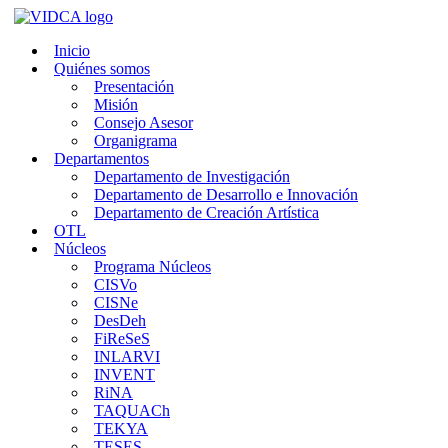
Saltar
al
Inicio
contenido
Quiénes somos
Presentación
Misión
Consejo Asesor
Organigrama
Departamentos
Departamento de Investigación
Departamento de Desarrollo e Innovación
Departamento de Creación Artística
OTL
Núcleos
Programa Núcleos
CISVo
CISNe
DesDeh
FiReSeS
INLARVI
INVENT
RiNA
TAQUACh
TEKYA
TESES