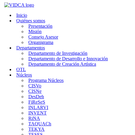
Saltar
al
Inicio
contenido
Quiénes somos
Presentación
Misión
Consejo Asesor
Organigrama
Departamentos
Departamento de Investigación
Departamento de Desarrollo e Innovación
Departamento de Creación Artística
OTL
Núcleos
Programa Núcleos
CISVo
CISNe
DesDeh
FiReSeS
INLARVI
INVENT
RiNA
TAQUACh
TEKYA
TESES