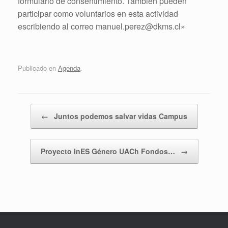
formulario de consentimiento. También pueden
participar como voluntarios en esta actividad
escribiendo al correo manuel.perez@dkms.cl»
Publicado en
Agenda
.
Navegador de artículos
←
Juntos podemos salvar vidas Campus
Proyecto InES Género UACh Fondos…
→