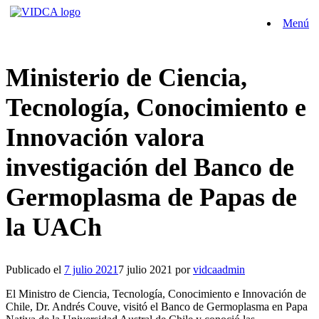
Saltar
Menú
al
contenido
Ministerio de Ciencia,
Tecnología, Conocimiento e
Innovación valora
investigación del Banco de
Germoplasma de Papas de
la UACh
Publicado el
7 julio 2021
7 julio 2021
por
vidcaadmin
El Ministro de Ciencia, Tecnología, Conocimiento e Innovación de
Chile, Dr. Andrés Couve, visitó el Banco de Germoplasma en Papa