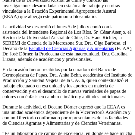
Nativa de la Universidad Austral de Chile y conoció las
investigaciones desarrolladas en esta área de trabajo y en otras
vinculadas a la Estación Experimental Agropecuaria Austral
(EEAA) que alberga este patrimonio fitosanitario.
La actividad se desarrolló el lunes 5 de julio y contó con la
asistencia del Intendente Regional de Los Ríos, Sr. César Asenjo, el
Rector de la Universidad Austral de Chile, Dr. Hans Richter, la
SEREMI de Ciencia de la Macrozona Sur, Dra. Olga Barbosa, el
Decano de la
Facultad de Ciencias Agrarias y Alimentarias
(FCAA),
Dr. José Dörner, la Prodecana de esta macrounidad, Dra. Carolina
Lizana, además de académicos y profesionales.
En la ocasión fueron recibidos por la curadora del Banco de
Germoplasma de Papas, Dra. Anita Behn, académica del Instituto de
Producción y Sanidad Vegetal de la UACh, quien contextualizó el
trabajo efectuado en esa unidad y los aportes en materia de
conservación y en el desarrollo de nuevas variedades de papas de
colores con énfasis en cambio climático y aptitudes nutricionales.
Durante la actividad, el Decano Dörner expresó que la EEAA es
una unidad académica dependiente de la Vicerrectoría Académica y
con un Directorio conformado por representantes de las facultades
de Ciencias Agrarias y Alimentarias y de Ciencias Veterinarias.
“Es un laboratorio de campo de excelencia, en donde se hace mucha