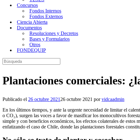
Concursos
Fondos Internos
Fondos Externos
Ciencia Abierta
Documentos
Resoluciones y Decretos
Bases y Formularios
Otros
FONDEQUIP
Buscar:
Plantaciones comerciales: ¿l
Publicado el
26 octubre 2021
26 octubre 2021
por
vidcaadmin
En los últimos tiempos, y ante la urgente necesidad de limitar el cale
o CO₂), surgen las voces a favor de masificar los monocultivos fores
simple y con beneficios económicos, los efectos colaterales de estos
enfatizando el caso de Chile, donde las plantaciones forestales consti
No sólo se trata de plantar y cosechar