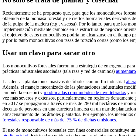
Recientemente se ha propuesto que, para que los monocultivos forestal
obtenida de la biomasa forestal y de ciertos biomateriales derivados d
de la pulpa de la madera (e.g., viscosa). Por lo tanto, para que los mo
implementación mediante cambios en la estructura de negocios orientad
el objetivo de estos monocultivos podría no alcanzarse en el tiempo p
y por lo tanto monocultivos con tasas de rotación cortas (como los em
Usar un clavo para sacar otro
Los monocultivos forestales fueron una estrategia de emergencia para e
prácticas industriales asociadas (tala rasa y red de caminos)
aumentaro
Las densas plantaciones masivas de árboles con un fin industrial
alter
Además, el manejo mecanizado de las plantaciones industriales modific
también la erosión) y
modifica las comunidades de invertebrados
y mic
vez más severos y extensos, particularmente en regiones densamente p
en 2017 se propagaron a través de más de 280 mil hectáreas de monocu
decenas de personas en una carretera inmersa en un mar de plantacion
almacenamiento de los árboles plantados. Por ejemplo, los incendios d
forestales responsable de más del 75 % de dichas emisiones
.
El uso de monocultivos forestales con fines comerciales constituye una
biodiversidad
. Existe clara evidencia de que las plantaciones forest