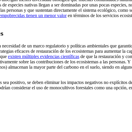
 especies nativas llegan a ser dominadas por unas pocas especies, no
 las personas y que sustentan directamente el sistema ecológico, como s
empobrecidas tienen un menor valor
en términos de los servicios ecosis
es
a necesidad de un marco regulatorio y políticas ambientales que garanti
rategias eficaces de restauración de los ecosistemas para aumentar la ca
r que
existen múltiples evidencias científicas
de que la restauración y co
ativamente sobre las contribuciones de los ecosistemas a las personas. Y
lpinos) almacenan la mayor parte del carbono en el suelo, siendo en al
s sea positivo, se deben eliminar los impactos negativos no explícitos d
podrían considerar el uso de monocultivos forestales como una opción, ent