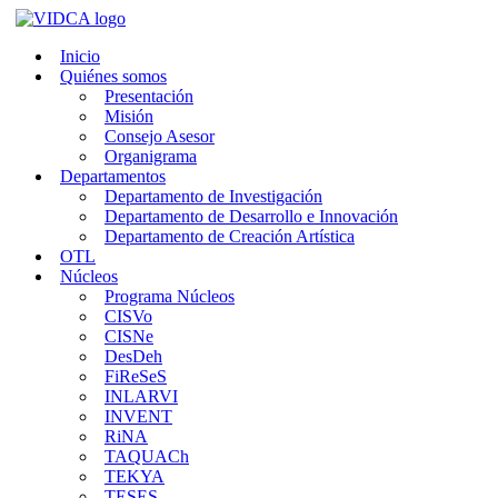
Saltar
al
Inicio
contenido
Quiénes somos
Presentación
Misión
Consejo Asesor
Organigrama
Departamentos
Departamento de Investigación
Departamento de Desarrollo e Innovación
Departamento de Creación Artística
OTL
Núcleos
Programa Núcleos
CISVo
CISNe
DesDeh
FiReSeS
INLARVI
INVENT
RiNA
TAQUACh
TEKYA
TESES