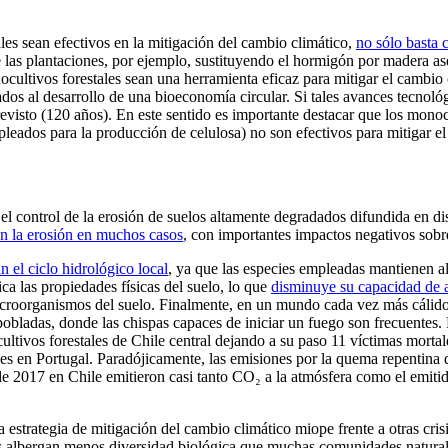
es sean efectivos en la mitigación del cambio climático,
no sólo basta 
e las plantaciones, por ejemplo, sustituyendo el hormigón por madera aser
nocultivos forestales sean una herramienta eficaz para mitigar el cambio 
os al desarrollo de una bioeconomía circular. Si tales avances tecnológ
revisto (120 años). En este sentido es importante destacar que los mono
pleados para la producción de celulosa) no son efectivos para mitigar el
l control de la erosión de suelos altamente degradados difundida en dis
n la erosión en muchos casos
, con importantes impactos negativos sobr
an el ciclo hidrológico local
, ya que las especies empleadas mantienen al
a las propiedades físicas del suelo, lo que
disminuye su capacidad de 
roorganismos del suelo. Finalmente, en un mundo cada vez más cálido, e
obladas, donde las chispas capaces de iniciar un fuego son frecuentes.
ltivos forestales de Chile central dejando a su paso 11 víctimas mortal
es en Portugal. Paradójicamente, las emisiones por la quema repentina
e 2017 en Chile emitieron casi tanto CO₂ a la atmósfera como el emitid
 estrategia de mitigación del cambio climático miope frente a otras cris
ales albergan menos diversidad biológica que muchas comunidades natural