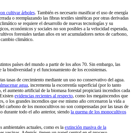
con cultivar árboles
. También es necesario masificar el uso de energía
rada o reemplazando las fibras textiles sintéticas por otras derivadas
climático se requiere el desarrollo de nuevas tecnologías y su
icos, económicos y sociales no son posibles a la velocidad esperada,
cultivos forestales tardan años en ser acumuladores netos de carbono,
 cambio climático.
tintos países del mundo a partir de los años 70. Sin embargo, las
e la biodiversidad y el funcionamiento de los ecosistemas.
tas tasas de crecimiento mediante un uso no conservativo del agua.
almacenar agua
, incrementa la escorrentía superficial (por lo tanto
l aumento artificial de la biomasa forestal propiciará incendios cada
 Existen
evidencias recientes al respecto
, como los megaincendos que
es, o los grandes incendios que ese mismo año cercenaron la vida a
 del carbono de los monocultivos no son compensadas por las tasas de
o durante todo el año anterior, siendo
la quema de los monocultivos
is ambientales actuales, como es la
extinción masiva de la
es vecinas. Además, tienen un papel central en el proceso