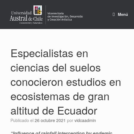
Saltar
al
contenido
Menú
Especialistas en
ciencias del suelos
conocieron estudios en
ecosistemas de gran
altitud de Ecuador
Publicado el
26 octubre 2021
por
vidcaadmin
“Influence of rainfall interception by endemic