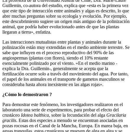
La profesora de la Universidad Austral de Chile, Dra. Marie-Laure
Guillemin, co-autora del estudio, explica que «esta es la primera vez
que este tipo de interacción entre animales y algas es descrito, lo que
abre muchas preguntas sobre su ecología y evolución. Por ejemplo,
este descubrimiento sugiere un origen más antiguo de la polinización
animal, que podría haber evolucionado antes de que las plantas
llegaran a tierra», enfatiza.
Las interacciones mutualistas entre plantas y animales durante la
polinización están muy extendidas en el medio ambiente terrestre. Se
sabe que influyen en el proceso reproductivo del 90% de las
angiospermas (plantas con flores), siendo el 10% restante
esencialmente polinizado por el viento. «En el medio marino -
explica la Dra. Guillemin-, generalmente se acepta que la
fertilización ocurre solo a través del movimiento del agua. Por tanto,
el papel de los animales en el transporte de gametos masculinos se
consideraba hasta ahora inexistente en las algas rojas».
¿Cómo lo demostraron ?
Para demostrar este fenómeno, los investigadores realizaron en el
laboratorio una serie de experimentos, para probar el efecto del
crustáceo
Idotea balthica
, sobre la fecundación del alga
Gracilaria
gracilis
. Estas dos especies a menudo se encuentran asociadas en
pozas rocosas en el Canal de la Mancha, Europa. En marea baja, en
aguas tranquilas, estos crustáceos se mueven de alga en alga y se