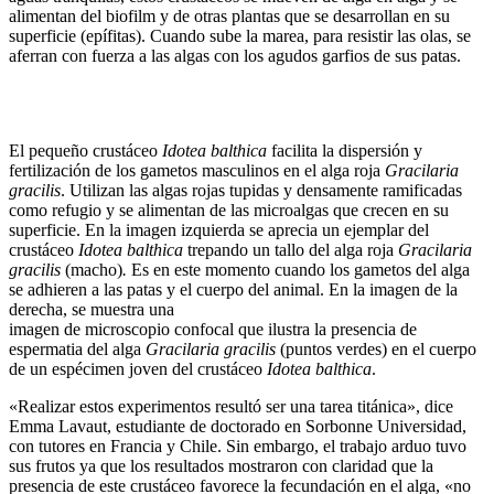
alimentan del biofilm y de otras plantas que se desarrollan en su
superficie (epífitas). Cuando sube la marea, para resistir las olas, se
aferran con fuerza a las algas con los agudos garfios de sus patas.
El pequeño crustáceo
Idotea balthica
facilita la dispersión y
fertilización de los gametos masculinos en el alga roja
Gracilaria
gracilis
. Utilizan las algas rojas tupidas y densamente ramificadas
como refugio y se alimentan de las microalgas que crecen en su
superficie. ​​En la imagen izquierda se aprecia un ejemplar del
crustáceo
Idotea balthica
trepando un tallo del alga roja
Gracilaria
gracilis
(macho)
.
Es en este momento cuando los gametos del alga
se adhieren a las patas y el cuerpo del animal. En la imagen de la
derecha, se muestra una
imagen de microscopio confocal que ilustra la presencia de
espermatia del alga
Gracilaria gracilis
(puntos verdes) en el cuerpo
de un espécimen joven del crustáceo
Idotea balthica
.
«Realizar estos experimentos resultó ser una tarea titánica», dice
Emma Lavaut, estudiante de doctorado en Sorbonne Universidad,
con tutores en Francia y Chile. Sin embargo, el trabajo arduo tuvo
sus frutos ya que los resultados mostraron con claridad que la
presencia de este crustáceo favorece la fecundación en el alga, «no