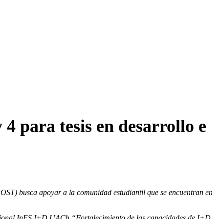
4 para tesis en desarrollo e
EPOST) busca apoyar a la comunidad estudiantil que se encuentran en
titucional InES I+D UACh “Fortalecimiento de las capacidades de I+D