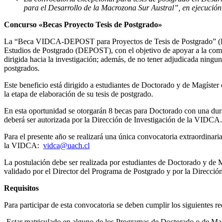
para el Desarrollo de la Macrozona Sur Austral”, en ejecució
Concurso «Becas Proyecto Tesis de Postgrado»
La “Beca VIDCA-DEPOST para Proyectos de Tesis de Postgrado” (Docto
Estudios de Postgrado (DEPOST), con el objetivo de apoyar a la comun
dirigida hacia la investigación; además, de no tener adjudicada ningun
postgrados.
Este beneficio está dirigido a estudiantes de Doctorado y de Magíst
la etapa de elaboración de su tesis de postgrado.
En esta oportunidad se otorgarán 8 becas para Doctorado con una dura
deberá ser autorizada por la Dirección de Investigación de la VIDCA
Para el presente año se realizará una única convocatoria extraordinari
la VIDCA:
vidca@uach.cl
La postulación debe ser realizada por estudiantes de Doctorado y de Ma
validado por el Director del Programa de Postgrado y por la Direcció
Requisitos
Para participar de esta convocatoria se deben cumplir los siguientes re
-Estar matriculado en alguno de los Programas de Doctorado o de Magí