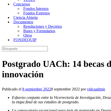
Concursos
Fondos Internos
Fondos Externos
Ciencia Abierta
Documentos
Resoluciones y Decretos
Bases y Formularios
Otros
FONDEQUIP
Buscar:
Postgrado UACh: 14 becas dis
innovación
Publicado el
8 septiembre 2022
8 septiembre 2022
por
vidcaadmin
Esfuerzo conjunto entre la Vicerrectoría de Investigación, De
la etapa final de sus estudios de postgrado.
La convocatoria excepcional para tesis de postgrado en Desarr