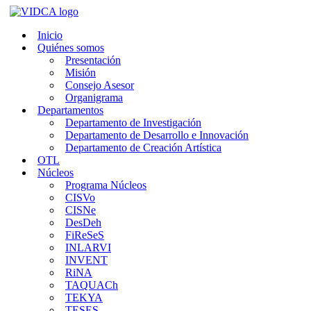
Saltar
al
Inicio
contenido
Quiénes somos
Presentación
Misión
Consejo Asesor
Organigrama
Departamentos
Departamento de Investigación
Departamento de Desarrollo e Innovación
Departamento de Creación Artística
OTL
Núcleos
Programa Núcleos
CISVo
CISNe
DesDeh
FiReSeS
INLARVI
INVENT
RiNA
TAQUACh
TEKYA
TESES