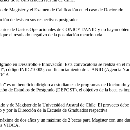
aso de Magíster y el Examen de Calificación en el caso de Doctorado.
ación de tesis en sus respectivos postgrados.
tarios de Gastos Operacionales de CONICYT/ANID y no hayan obtenido 
ue el resultado negativo de la postulación mencionada.
ostgrado en Desarrollo e Innovación. Esta convocatoria se realiza en e
al”, código INID210009, con financiamiento de la ANID (Agencia Nacio
VIDCA.
n” es un beneficio dirigido a estudiantes de programas de Doctorado y
ción de Estudios de Postgrado (DEPOST), el objetivo de la beca es impu
do y de Magíster de la Universidad Austral de Chile. El proyecto debe co
o y por la Dirección de la Escuela de Graduados respectiva.
máxima de dos años y un máximo de 2 becas para Magíster con una dur
e la VIDCA.