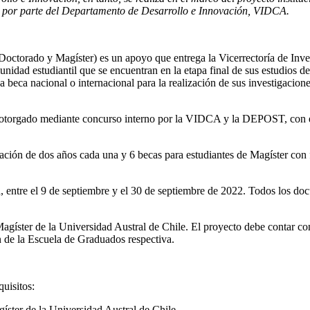
n por parte del Departamento de Desarrollo e Innovación, VIDCA.
rado y Magíster) es un apoyo que entrega la Vicerrectoría de Invest
idad estudiantil que se encuentran en la etapa final de sus estudios 
a beca nacional o internacional para la realización de sus investigacione
er otorgado mediante concurso interno por la VIDCA y la DEPOST, con el
ción de dos años cada una y 6 becas para estudiantes de Magíster con 
.
a, entre el 9 de septiembre y el 30 de septiembre de 2022. Todos los do
gíster de la Universidad Austral de Chile. El proyecto debe contar con 
n de la Escuela de Graduados respectiva.
quisitos:
ster de la Universidad Austral de Chile.