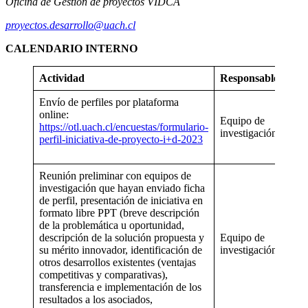
Oficina de Gestión de proyectos VIDCA
proyectos.desarrollo@uach.cl
CALENDARIO INTERNO
Actividad
Responsable
Fec
Envío de perfiles por plataforma
Hast
online:
mié
Equipo de
https://otl.uach.cl/encuestas/formulario-
05 
investigación
perfil-iniciativa-de-proyecto-i+d-2023
oct
de 
Reunión preliminar con equipos de
investigación que hayan enviado ficha
de perfil, presentación de iniciativa en
Jue
formato libre PPT (breve descripción
06 
de la problemática u oportunidad,
vier
descripción de la solución propuesta y
Equipo de
07 
su mérito innovador, identificación de
investigación
oct
otros desarrollos existentes (ventajas
de 
competitivas y comparativas),
For
transferencia e implementación de los
onli
resultados a los asociados,