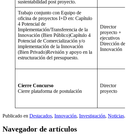
sustentabilidad post proyecto.
Trabajo conjunto con Equipo de
oficina de proyectos I+D en: Capítulo
4 Potencial de
Director
Des
Implementación/Transferencia de la
proyecto +
11 a
Innovación (Bien Público)Capítulo 4
ejecutivos
de
Potencial de Comercialización y/o
Dirección de
oct
implementación de la Innovación
Innovación
de 
(Bien Privado)Revisión y apoyo en la
estructuración del presupuesto.
Jue
20 
Cierre Concurso
Director
oct
Cierre plataforma de postulación
proyecto
de 
(15
hrs
Publicado en
Destacados
,
Innovación
,
Investigación
,
Noticias
.
Navegador de artículos