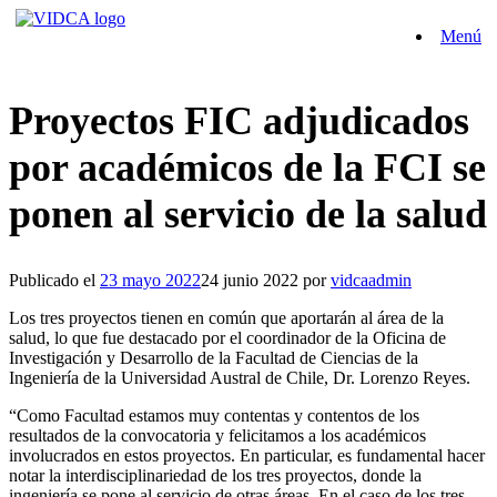
Saltar
Menú
al
contenido
Proyectos FIC adjudicados
por académicos de la FCI se
ponen al servicio de la salud
Publicado el
23 mayo 2022
24 junio 2022
por
vidcaadmin
Los tres proyectos tienen en común que aportarán al área de la
salud, lo que fue destacado por el coordinador de la Oficina de
Investigación y Desarrollo de la Facultad de Ciencias de la
Ingeniería de la Universidad Austral de Chile, Dr. Lorenzo Reyes.
“Como Facultad estamos muy contentas y contentos de los
resultados de la convocatoria y felicitamos a los académicos
involucrados en estos proyectos. En particular, es fundamental hacer
notar la interdisciplinariedad de los tres proyectos, donde la
ingeniería se pone al servicio de otras áreas. En el caso de los tres