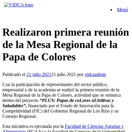
Saltar
Menú
al
contenido
Realizaron primera reunión
de la Mesa Regional de la
Papa de Colores
Publicado el
21 julio 2021
21 julio 2021
por
vidcaadmin
Con la participación de representantes del sector público,
empresarial y de la academia se realizó la primera reunión de la
Mesa Regional de la Papa de Colores, actividad que se enmarca
dentro del proyecto
“PLUS: Papas de coLores nUtritivas y
Saludables”,
financiado por el Fondo de Innovación para la
Competitividad (FIC) del Gobierno Regional de Los Ríos y su
Consejo Regional.
Esta iniciativa es ejecutada por la
Facultad de Ciencias Agrarias y
Alimentarias
(FCAA) y la Facultad de Ciencias de la Universidad