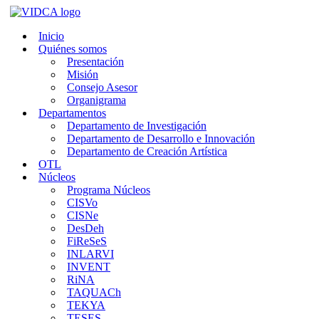
Saltar
al
Inicio
contenido
Quiénes somos
Presentación
Misión
Consejo Asesor
Organigrama
Departamentos
Departamento de Investigación
Departamento de Desarrollo e Innovación
Departamento de Creación Artística
OTL
Núcleos
Programa Núcleos
CISVo
CISNe
DesDeh
FiReSeS
INLARVI
INVENT
RiNA
TAQUACh
TEKYA
TESES