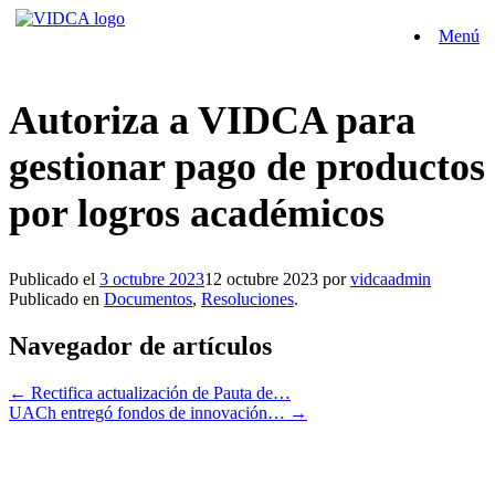
Saltar
Menú
al
contenido
Autoriza a VIDCA para
gestionar pago de productos
por logros académicos
Publicado el
3 octubre 2023
12 octubre 2023
por
vidcaadmin
Publicado en
Documentos
,
Resoluciones
.
Navegador de artículos
←
Rectifica actualización de Pauta de…
UACh entregó fondos de innovación…
→