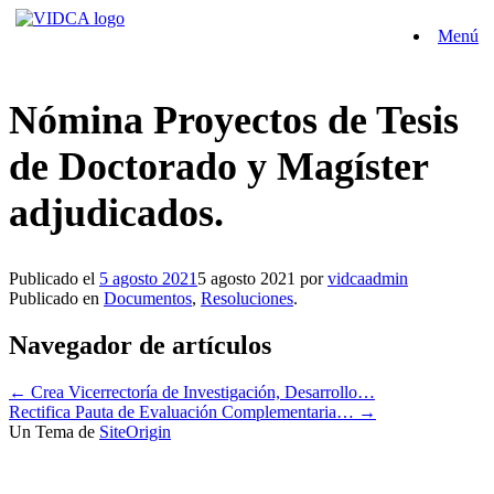
Saltar
Menú
al
contenido
Nómina Proyectos de Tesis
de Doctorado y Magíster
adjudicados.
Publicado el
5 agosto 2021
5 agosto 2021
por
vidcaadmin
Publicado en
Documentos
,
Resoluciones
.
Navegador de artículos
←
Crea Vicerrectoría de Investigación, Desarrollo…
Rectifica Pauta de Evaluación Complementaria…
→
Un Tema de
SiteOrigin