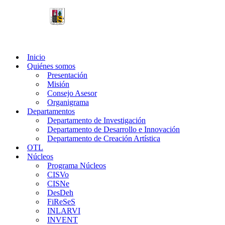
Saltar
al
contenido
Inicio
Quiénes somos
Presentación
Misión
Consejo Asesor
Organigrama
Departamentos
Departamento de Investigación
Departamento de Desarrollo e Innovación
Departamento de Creación Artística
OTL
Núcleos
Programa Núcleos
CISVo
CISNe
DesDeh
FiReSeS
INLARVI
INVENT