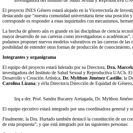
investigadora del Instituto de Salud Sexual y Reproductiva U
El proyecto INES Género estará alojado en la Vicerrectoría de Invest
destacando que “nuestra comunidad universitaria tiene una posición y u
corresponde es responder a estas inquietudes con mecanismos, herram
La brecha de género aún es grande en las disciplinas de ciencia tecno
mayor desarrollo de sus carreras como investigadoras o académicas”, 
podamos proponer nuevos modelos valorativos en las carreras de las m
posibilidad de entender otras formas de producción de conocimiento, d
Integrantes y organigrama
El equipo del proyecto estará liderado por su Directora​,
Dra. Marcel
investigadora del Instituto de Salud Sexual y Reproductiva UACh. El C
Desarrollo y Creación Artística​,
Dr. Mylthon Jiménez Castillo
; la D
Carolina Lizana
; y el/la Director/a Dirección de Equidad de Géner
Izq a der. Prof. Sandra Bucarey Arriagada, Dr. Mylthon Jiménez
El equipo ejecutivo estará integrado por una coordinadora general y un
Finalmente, la Dra. Hurtado también destacó la constitución de un comi
de esta propuesta”, y que está integrado por las siguientes personas: