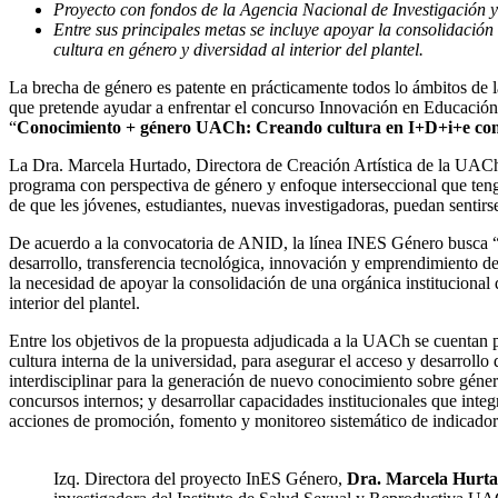
Proyecto con fondos de la Agencia Nacional de Investigación y
Entre sus principales metas se incluye
apoyar la consolidación 
cultura en género y diversidad al interior del plantel.
La brecha de género es patente en prácticamente todos lo ámbitos de la
que pretende ayudar a enfrentar el concurso Innovación en Educación
“
Conocimiento + género UACh: Creando cultura en I+D+i+e con pe
La Dra. Marcela Hurtado, Directora de Creación Artística de la UACh y
programa con perspectiva de género y enfoque interseccional que tenga 
de que les jóvenes, estudiantes, nuevas investigadoras, puedan sentir
De acuerdo a la convocatoria de ANID, la línea INES Género busca “de
desarrollo, transferencia tecnológica, innovación y emprendimiento de
la necesidad de apoyar la consolidación de una orgánica institucional 
interior del plantel.
Entre los objetivos de la propuesta adjudicada a la UACh se cuentan p
cultura interna de la universidad, para asegurar el acceso y desarroll
interdisciplinar para la generación de nuevo conocimiento sobre géner
concursos internos; y desarrollar capacidades institucionales que inte
acciones de promoción, fomento y monitoreo sistemático de indicador
Izq. Directora del proyecto InES Género​,
Dra. Marcela Hurt