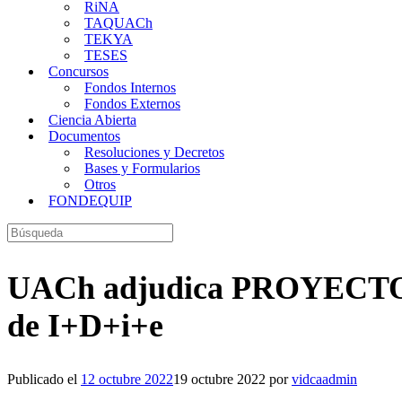
RiNA
TAQUACh
TEKYA
TESES
Concursos
Fondos Internos
Fondos Externos
Ciencia Abierta
Documentos
Resoluciones y Decretos
Bases y Formularios
Otros
FONDEQUIP
Buscar:
UACh adjudica PROYECTO In
de I+D+i+e
Publicado el
12 octubre 2022
19 octubre 2022
por
vidcaadmin