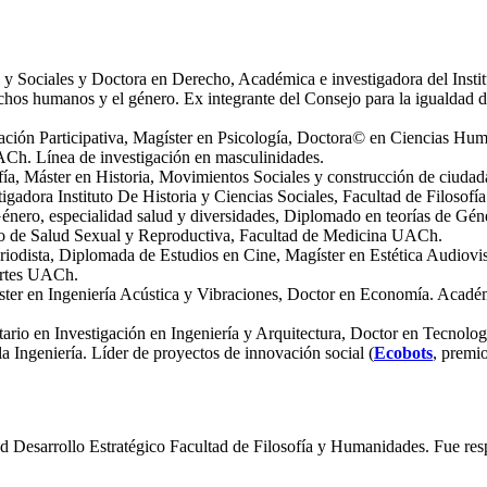
 y Sociales y Doctora en Derecho, Académica e investigadora del Inst
erechos humanos y el género. Ex integrante del Consejo para la igualdad
gación Participativa, Magíster en Psicología, Doctora© en Ciencias H
UACh. Línea de investigación en masculinidades.
fía, Máster en Historia, Movimientos Sociales y construcción de ciud
tigadora Instituto De Historia y Ciencias Sociales, Facultad de Filos
nero, especialidad salud y diversidades, Diplomado en teorías de Géne
tuto de Salud Sexual y Reproductiva, Facultad de Medicina UACh.
iodista, Diplomada de Estudios en Cine, Magíster en Estética Audiovi
Artes UACh.
gíster en Ingeniería Acústica y Vibraciones, Doctor en Economía. Acadé
tario en Investigación en Ingeniería y Arquitectura, Doctor en Tecnol
la Ingeniería. Líder de proyectos de innovación social (
Ecobots
, premi
 Desarrollo Estratégico Facultad de Filosofía y Humanidades. Fue res