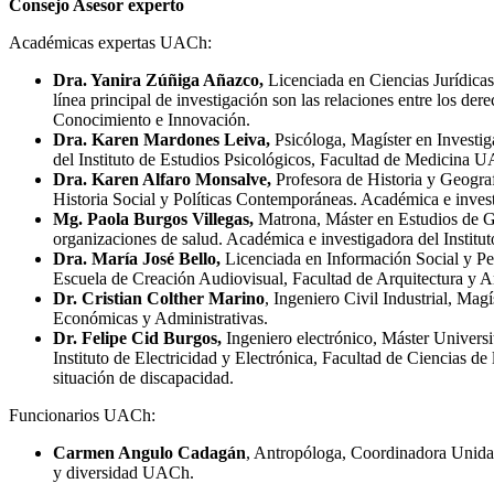
Consejo Asesor experto
Académicas expertas UACh:
Dra. Yanira Zúñiga Añazco,
Licenciada en Ciencias Jurídicas
línea principal de investigación son las relaciones entre los d
Conocimiento e Innovación.
Dra. Karen Mardones Leiva,
Psicóloga, Magíster en Investi
del Instituto de Estudios Psicológicos, Facultad de Medicina 
Dra. Karen Alfaro Monsalve,
Profesora de Historia y Geogra
Historia Social y Políticas Contemporáneas. Académica e inves
Mg. Paola Burgos Villegas,
Matrona, Máster en Estudios de Gé
organizaciones de salud. Académica e investigadora del Insti
Dra. María José Bello,
Licenciada en Información Social y Per
Escuela de Creación Audiovisual, Facultad de Arquitectura y 
Dr. Cristian Colther Marino
, Ingeniero Civil Industrial, Ma
Económicas y Administrativas.
Dr. Felipe Cid Burgos,
Ingeniero electrónico, Máster Universi
Instituto de Electricidad y Electrónica, Facultad de Ciencias de 
situación de discapacidad.
Funcionarios UACh:
Carmen Angulo Cadagán
, Antropóloga, Coordinadora Unidad
y diversidad UACh.