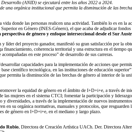
 Desarrollo (ANID) se ejecutará entre los años 2022 a 2024.
de una orgánica institucional que permita la disminución de las brecha
 vida donde las personas realicen una actividad. También lo es en la ac
 Superior en Género (INES-Género), el que acaba de adjudicar fondos a
rspectiva de género y enfoque interseccional desde el Sur Austr
 líder del proyecto ganador, manifestó su gran satisfacción por la obte
financiamiento, coherencia territorial y una estructura en el tiempo que
se acompañadas en este proceso” de desarrollo de sus carreras.
sarrollar capacidades para la implementación de acciones que permitan
 base científico tecnológica, en las instituciones de educación superi
que permita la disminución de las brechas de género al interior de la un
romover la equidad de género en el ámbito de I+D+i+e, a través de inic
o de las mujeres en el sistema CTCI; fomentar la participación y lideraz
o y diversidades, a través de la implementación de nuevos instrumentos 
gren en su orgánica normativas, manuales y protocolos, que resguarden l
es de género en I+D+i+e, en el mediano y largo plazo.
ado Rubio
, Directora de Creación Artística UACh. Der. Directora Alte