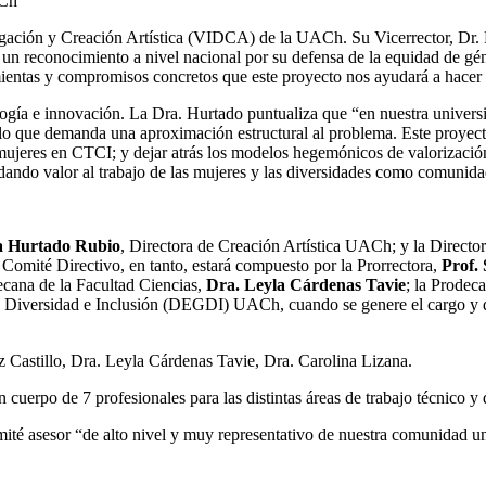
ACh
igación y Creación Artística (VIDCA) de la UACh. Su Vicerrector, Dr. M
n reconocimiento a nivel nacional por su defensa de la equidad de género
ientas y compromisos concretos que este proyecto nos ayudará a hacer
logía e innovación. La Dra. Hurtado puntualiza que “en nuestra universi
lo que demanda una aproximación estructural al problema. Este proyect
ujeres en CTCI; y dejar atrás los modelos hegemónicos de valorización 
ando valor al trabajo de las mujeres y las diversidades como comunidad
a Hurtado Rubio
, Directora de Creación Artística UACh; y la Directo
omité Directivo, en tanto, estará compuesto por la Prorrectora​,
Prof.
ecana de la Facultad Ciencias,
Dra. Leyla Cárdenas Tavie
; la Prodec
o, Diversidad e Inclusión (DEGDI) UACh, cuando se genere el cargo y 
 Castillo, Dra. Leyla Cárdenas Tavie, Dra. Carolina Lizana.
 cuerpo de 7 profesionales para las distintas áreas de trabajo técnico y
té asesor “de alto nivel y muy representativo de nuestra comunidad univ