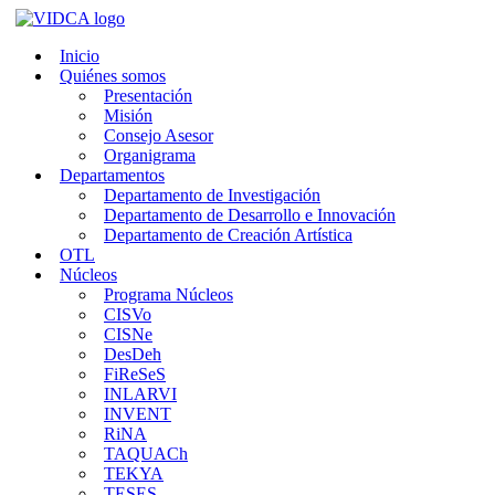
Saltar
al
Inicio
contenido
Quiénes somos
Presentación
Misión
Consejo Asesor
Organigrama
Departamentos
Departamento de Investigación
Departamento de Desarrollo e Innovación
Departamento de Creación Artística
OTL
Núcleos
Programa Núcleos
CISVo
CISNe
DesDeh
FiReSeS
INLARVI
INVENT
RiNA
TAQUACh
TEKYA
TESES