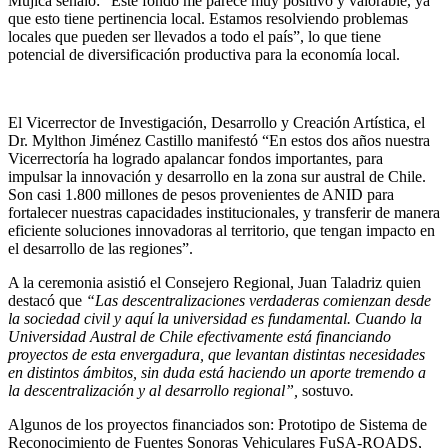
Mujica señaló: “Este fondo me parece muy positivo y valorable, ya
que esto tiene pertinencia local. Estamos resolviendo problemas
locales que pueden ser llevados a todo el país”, lo que tiene
potencial de diversificación productiva para la economía local.
El Vicerrector de Investigación, Desarrollo y Creación Artística, el
Dr. Mylthon Jiménez Castillo manifestó “En estos dos años nuestra
Vicerrectoría ha logrado apalancar fondos importantes, para
impulsar la innovación y desarrollo en la zona sur austral de Chile.
Son casi 1.800 millones de pesos provenientes de ANID para
fortalecer nuestras capacidades institucionales, y transferir de manera
eficiente soluciones innovadoras al territorio, que tengan impacto en
el desarrollo de las regiones”.
A la ceremonia asistió el Consejero Regional, Juan Taladriz quien
destacó que
“Las descentralizaciones verdaderas comienzan desde
la sociedad civil y aquí la universidad es fundamental. Cuando la
Universidad Austral de Chile efectivamente está financiando
proyectos de esta envergadura, que levantan distintas necesidades
en distintos ámbitos, sin duda está haciendo un aporte tremendo a
la descentralización y al desarrollo regional”,
sostuvo
.
Algunos de los proyectos financiados son: Prototipo de Sistema de
Reconocimiento de Fuentes Sonoras Vehiculares FuSA-ROADS,