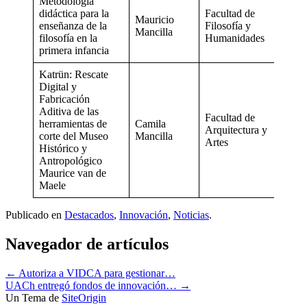
Metodología
didáctica para la
Facultad de
Mauricio
enseñanza de la
Filosofía y
Mancilla
filosofía en la
Humanidades
primera infancia
Katrün: Rescate
Digital y
Fabricación
Aditiva de las
Facultad de
herramientas de
Camila
Arquitectura y
corte del Museo
Mancilla
Artes
Histórico y
Antropológico
Maurice van de
Maele
Publicado en
Destacados
,
Innovación
,
Noticias
.
Navegador de artículos
←
Autoriza a VIDCA para gestionar…
UACh entregó fondos de innovación…
→
Un Tema de
SiteOrigin