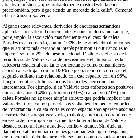
atractivo turístico, y que probablemente existe desde la época
precolombina, pero sigue siendo un mercado de la calle”. Comentó
el Dr. Gonzalo Saavedra.
Algunos datos relevantes, derivados de encuestas semánticas
aplicadas a más de mil comerciantes y consumidores indican que,
por ejemplo, la asociación más frecuente en el caso de caleta
Portales es el comercio, con un 100% de peso relacional, mientras
que el atributo más cercano al interés patrimonial o turístico es lo
“típico”, solo un 29% de peso relacional. Distinto es el caso de la
feria fluvial de Valdivia, donde precisamente el “turismo” es la
categoría relacional que tanto comerciantes como consumidores
asocian a ese lugar, con un 100% de peso, siendo el comercio el
segundo atributo más relacionado con este espacio, con un 96%.
Luego hay otros atributos menos frecuentes, pero que son
interesantes. Por ejemplo, si en Valdivia esos atributos son positivos,
como artesanías (64%), patrimonio (31%) o atractivo (21%), en
caleta Portales no aparece ningún atributo que podría implicar una
valoración turística por parte de sus visitantes. De hecho, en orden
de importancia la caleta Portales como espacio solo aparece asociada
a características negativas: sucio, mal olor, apretado, feo y húmedo,
en ese orden de importancia; mientras la feria fluvial de Valdivia
destaca como un lugar atractivo, bonito y grande. Sin duda un
llamado de atención para quienes gestionan este tipo de espacios,
cuyo potencial debería aprovecharse, tanto como espacios atracción