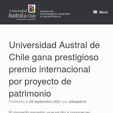
Saltar
al
contenido
Menú
Universidad Austral de
Chile gana prestigioso
premio internacional
por proyecto de
patrimonio
Publicado el
28 septiembre 2021
por
vidcaadmin
El proyecto ganador -que se dio a conocer en