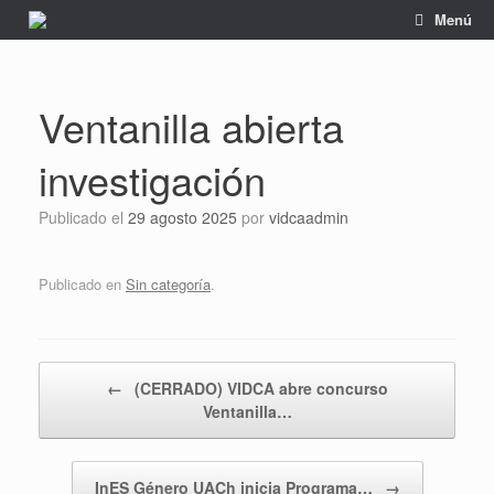
Saltar
Menú
al
contenido
Ventanilla abierta
investigación
Publicado el
29 agosto 2025
por
vidcaadmin
Publicado en
Sin categoría
.
Navegador de artículos
←
(CERRADO) VIDCA abre concurso
Ventanilla…
InES Género UACh inicia Programa…
→