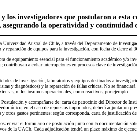
y los investigadores que postularon a esta c
ón, asegurando la operatividad y continuidad
 la Universidad Austral de Chile, a través del Departamento de Investig
reparación de equipos para la investigación, con fecha de cierre al 30 
ora de equipamiento esencial para el funcionamiento académico y/o inves
a; contribuyan a evitar interrupciones en procesos clave de investigaci
dades de investigación, laboratorios y equipos destinados a investigaci
sitas y diagnósticos) y la reparación de fallas críticas. No se financia
extensas, ni los insumos operacionales, como reactivos, por ejemplo.
ostulación y acompañarse de: carta de patrocinio del Director de Instit
veedor único; en el caso de repuestos importados, deberá adjuntar un pre
 y otros gastos pertinentes; según corresponda, carta de justificación de
tos: enviar el formulario de postulación junto con la documentación so
tivos de la UACh. Cada adjudicación tendrá un plazo máximo de ejecució