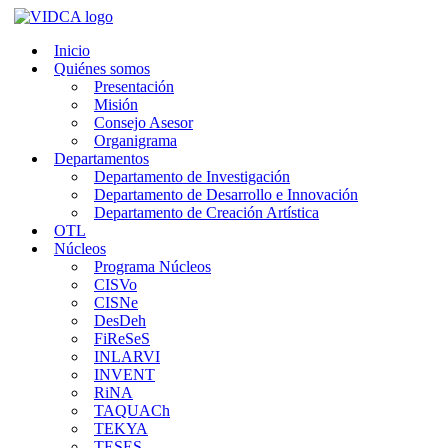
Saltar
al
Inicio
contenido
Quiénes somos
Presentación
Misión
Consejo Asesor
Organigrama
Departamentos
Departamento de Investigación
Departamento de Desarrollo e Innovación
Departamento de Creación Artística
OTL
Núcleos
Programa Núcleos
CISVo
CISNe
DesDeh
FiReSeS
INLARVI
INVENT
RiNA
TAQUACh
TEKYA
TESES