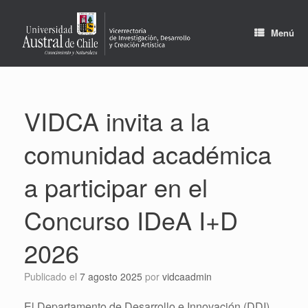
Saltar
al
contenido
Menú
VIDCA invita a la
comunidad académica
a participar en el
Concurso IDeA I+D
2026
Publicado el
7 agosto 2025
por
vidcaadmin
El Departamento de Desarrollo e Innovación (DDI),