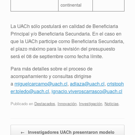
continental
La UACh sólo postulará en calidad de Beneficiaria
Principal y/o Beneficiaria Secundaria. En el caso en
que la UACh participe como Beneficiaria Secundaria,
el plazo máximo para la revisión del presupuesto
será el 08 de septiembre como fecha límite.
Para más detalles sobre el proceso de
acompañamiento y consultas dirigirse
a
miguelcarcamo@uach.cl
,
adiaza@uach.cl
,
cristoph
er.toledo@uach.cl
,
ignacio.viveroscarrasco@uach.cl
Publicado en
Destacados
,
Innovación
,
Investigación
,
Noticias
.
Navegador de artículos
←
Investigadores UACh presentaron modelo