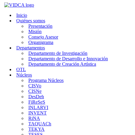
Saltar
al
Inicio
contenido
Quiénes somos
Presentación
Misión
Consejo Asesor
Organigrama
Departamentos
Departamento de Investigación
Departamento de Desarrollo e Innovación
Departamento de Creación Artística
OTL
Núcleos
Programa Núcleos
CISVo
CISNe
DesDeh
FiReSeS
INLARVI
INVENT
RiNA
TAQUACh
TEKYA
TESES