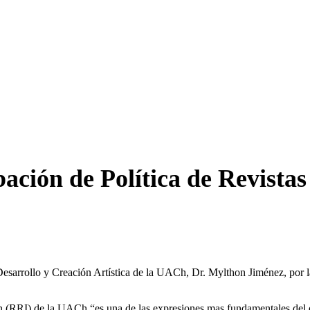
ón de Política de Revistas d
Desarrollo y Creación Artística de la UACh, Dr. Mylthon Jiménez, por l
ión (RRI) de la UACh “es una de las expresiones mas fundamentales del