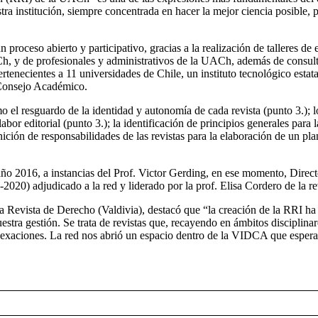
ra institución, siempre concentrada en hacer la mejor ciencia posible, 
 proceso abierto y participativo, gracias a la realización de talleres de 
 y de profesionales y administrativos de la UACh, además de consultas
pertenecientes a 11 universidades de Chile, un instituto tecnológico est
l Consejo Académico.
o el resguardo de la identidad y autonomía de cada revista (punto 3.);
bor editorial (punto 3.); la identificación de principios generales para l
efinición de responsabilidades de las revistas para la elaboración de un
o 2016, a instancias del Prof. Victor Gerding, en ese momento, Directo
20) adjudicado a la red y liderado por la prof. Elisa Cordero de la r
 Revista de Derecho (Valdivia), destacó que “la creación de la RRI ha s
ra gestión. Se trata de revistas que, recayendo en ámbitos disciplina
indexaciones. La red nos abrió un espacio dentro de la VIDCA que espera