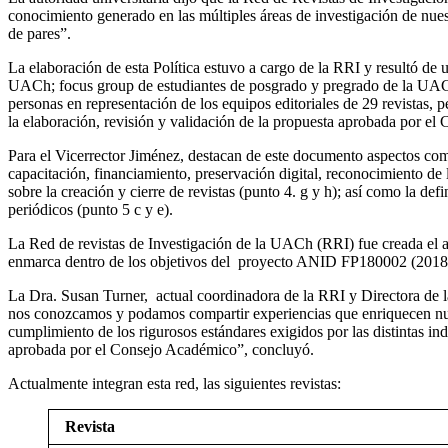
conocimiento generado en las múltiples áreas de investigación de nuest
de pares”.
La elaboración de esta Política estuvo a cargo de la RRI y resultó de un
UACh; focus group de estudiantes de posgrado y pregrado de la UACh,
personas en representación de los equipos editoriales de 29 revistas, 
la elaboración, revisión y validación de la propuesta aprobada por e
Para el Vicerrector Jiménez, destacan de este documento aspectos com
capacitación, financiamiento, preservación digital, reconocimiento de la
sobre la creación y cierre de revistas (punto 4. g y h); así como la d
periódicos (punto 5 c y e).
La Red de revistas de Investigación de la UACh (RRI) fue creada el añ
enmarca dentro de los objetivos del proyecto ANID FP180002 (2018-20
La Dra. Susan Turner, actual coordinadora de la RRI y Directora de la
nos conozcamos y podamos compartir experiencias que enriquecen nuest
cumplimiento de los rigurosos estándares exigidos por las distintas 
aprobada por el Consejo Académico”, concluyó.
Actualmente integran esta red, las siguientes revistas:
Revista