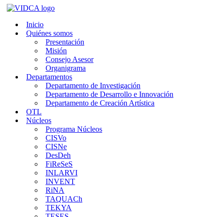
Saltar
al
Inicio
contenido
Quiénes somos
Presentación
Misión
Consejo Asesor
Organigrama
Departamentos
Departamento de Investigación
Departamento de Desarrollo e Innovación
Departamento de Creación Artística
OTL
Núcleos
Programa Núcleos
CISVo
CISNe
DesDeh
FiReSeS
INLARVI
INVENT
RiNA
TAQUACh
TEKYA
TESES