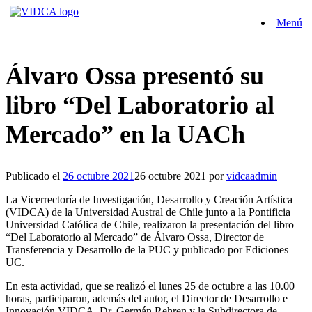
Saltar
Menú
al
contenido
Álvaro Ossa presentó su
libro “Del Laboratorio al
Mercado” en la UACh
Publicado el
26 octubre 2021
26 octubre 2021
por
vidcaadmin
La Vicerrectoría de Investigación, Desarrollo y Creación Artística
(VIDCA) de la Universidad Austral de Chile junto a la Pontificia
Universidad Católica de Chile, realizaron la presentación del libro
“Del Laboratorio al Mercado” de Álvaro Ossa, Director de
Transferencia y Desarrollo de la PUC y publicado por Ediciones
UC.
En esta actividad, que se realizó el lunes 25 de octubre a las 10.00
horas, participaron, además del autor, el Director de Desarrollo e
Innovación VIDCA, Dr. Germán Rehren y la Subdirectora de