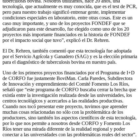
tuberculosis bovina. Nosotros utilizamos, hace 20 años, una
tecnología, que actualmente es muy conocida, que es el test de PCR,
pero para nuestro trabajo significó entrenar gente, implementar
condiciones especiales en laboratorio, entre otras cosas. Este es un
caso muy importante, y uno de los proyectos FONDEF que se
adjudicaron para este desarrollo, fue elegido como uno de los 20
proyectos más importante financiados en la historia de FONDEF
por el impacto social que tuvo”, explicó el Dr. Rehren.
El Dr. Rehren, también comentó que esta tecnología fue adoptada
por el Servicio Agrícola y Ganadero (SAG) y es la elección primaria
para el diagnóstico de tuberculosis bovina en nuestro país.
Uno de los primeros proyectos financiados por el Programa de I+D
de CORFO fue justamente BoviMan. Carla Paredes, Subdirectora
de Innovación y emprendimiento del Comité Fomento Los Ríos,
señaló que “este programa de CORFO buscaba cerrar la brecha que
existía entre la investigación realizada desde las universidades, los
centros tecnológicos y acercarlos a las realidades productivas.
Cuando nos tocó presentar este proyecto, tuvimos que aprender
muchas cosas relacionadas no sólo con la problemática de los
productores, sino también los aspectos científicos de esta tecnología,
por lo que nos permite a nosotros desde CORFO y Fomento Los
Ríos tener una mirada diferente de la realidad regional y poder
conectar a las universidades con las problemáticas reales del sector”.